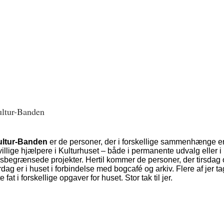
ltur-Banden
ultur-Banden
er de personer, der i forskellige sammenhænge e
ivillige hjælpere i Kulturhuset – både i permanente udvalg eller i
dsbegrænsede projekter. Hertil kommer de personer, der tirsdag
rdag er i huset i forbindelse med bogcafé og arkiv. Flere af jer ta
te fat i forskellige opgaver for huset. Stor tak til jer.