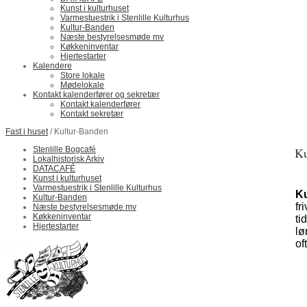
Kunst i kulturhuset
Varmestuestrik i Stenlille Kulturhus
Kultur-Banden
Næste bestyrelsesmøde mv
Køkkeninventar
Hjertestarter
Kalendere
Store lokale
Mødelokale
Kontakt kalenderfører og sekretær
Kontakt kalenderfører
Kontakt sekretær
Fast i huset
/ Kultur-Banden
Stenlille Bogcafé
Ku
Lokalhistorisk Arkiv
DATACAFÉ
Kunst i kulturhuset
Varmestuestrik i Stenlille Kulturhus
K
Kultur-Banden
fr
Næste bestyrelsesmøde mv
Køkkeninventar
ti
Hjertestarter
lø
of