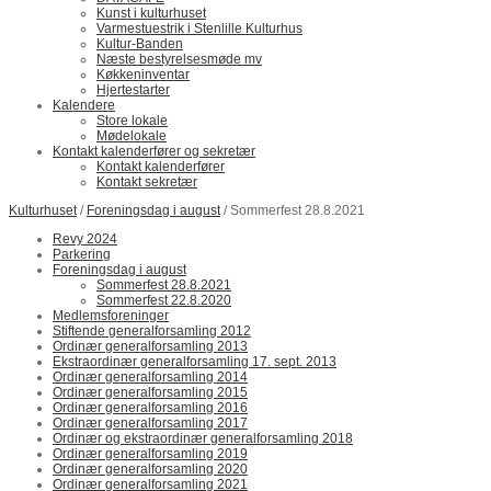
Kunst i kulturhuset
Varmestuestrik i Stenlille Kulturhus
Kultur-Banden
Næste bestyrelsesmøde mv
Køkkeninventar
Hjertestarter
Kalendere
Store lokale
Mødelokale
Kontakt kalenderfører og sekretær
Kontakt kalenderfører
Kontakt sekretær
Kulturhuset
/
Foreningsdag i august
/ Sommerfest 28.8.2021
Revy 2024
Parkering
Foreningsdag i august
Sommerfest 28.8.2021
Sommerfest 22.8.2020
Medlemsforeninger
Stiftende generalforsamling 2012
Ordinær generalforsamling 2013
Ekstraordinær generalforsamling 17. sept. 2013
Ordinær generalforsamling 2014
Ordinær generalforsamling 2015
Ordinær generalforsamling 2016
Ordinær generalforsamling 2017
Ordinær og ekstraordinær generalforsamling 2018
Ordinær generalforsamling 2019
Ordinær generalforsamling 2020
Ordinær generalforsamling 2021